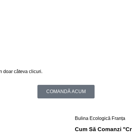
 doar câteva clicuri.
COMANDĂ ACUM
Bulina Ecologică Franța
Cum Să Comanzi "Cri