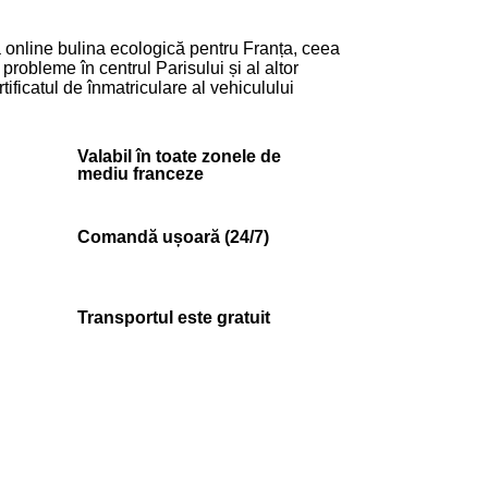
 online bulina ecologică pentru Franța, ceea
ă probleme în centrul Parisului și al altor
tificatul de înmatriculare al vehiculului
Valabil în toate zonele de
mediu franceze
Comandă ușoară (24/7)
Transportul este gratuit