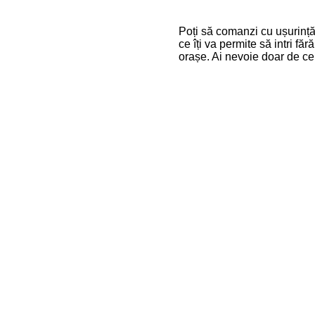
Poți să comanzi cu ușurință
ce îți va permite să intri făr
orașe. Ai nevoie doar de cer