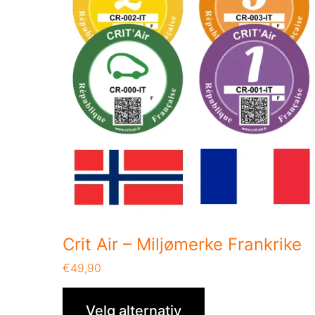
Crit Air – Miljømerke Frankrike
€
49,90
Velg alternativ