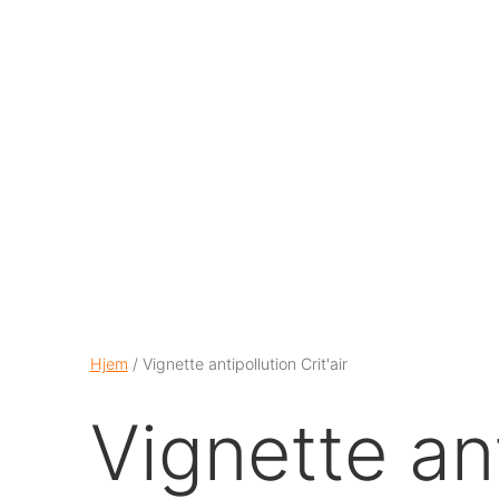
Hjem
/ Vignette antipollution Crit'air
Vignette ant