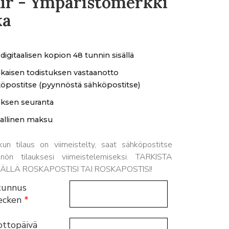
Air - Ympäristömerkki
ka
 digitaalisen kopion 48 tunnin sisällä
aikaisen todistuksen vastaanotto
öpostitse (pyynnöstä sähköpostitse)
uksen seuranta
allinen maksu
 tilaus on viimeistelty, saat sähköpostitse
ynnön tilauksesi viimeistelemiseksi. TARKISTA
ÄLLÄ ROSKAPOSTISI TAI ROSKAPOSTISI!
itunnus
tecken
*
ottopäivä