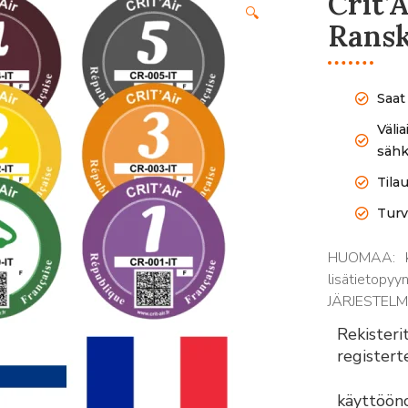
Crit’
🔍
Rans
Saat
Väli
sähk
Tila
Turv
HUOMAA: kun
lisätietopy
JÄRJESTELM
Rekister
register
käyttöön