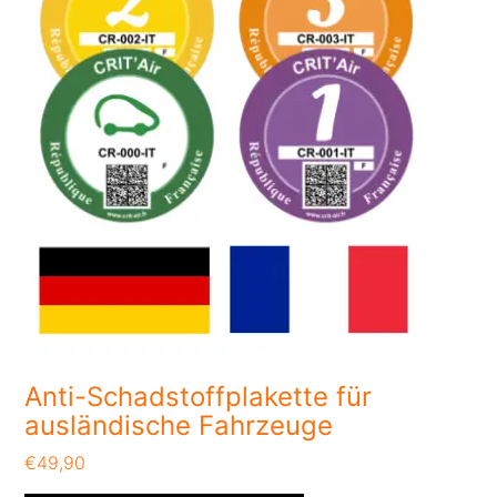
Anti-Schadstoffplakette für
ausländische Fahrzeuge
€
49,90